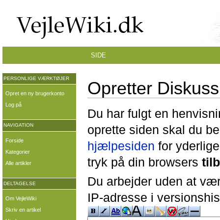
SIDE
PERSONLIGE VÆRKTØJER
Opretter Diskuss
Opret en ny brugerkonto
Log på
Du har fulgt en henvisni
NAVIGATION
oprette siden skal du b
Forside
hjælpesiden
for yderlige
Kategorier
tryk på din browsers
til
Alle artikler
Du arbejder uden at være
DELTAGELSE
IP-adresse i versionshis
Om VejleWiki
Skriv en artikel