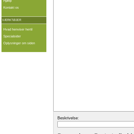
Hjælp
Kontakt os
VÆRKTØJER
Hvad henviser hertil
Specialsider
Oplysninger om siden
Beskrivelse: