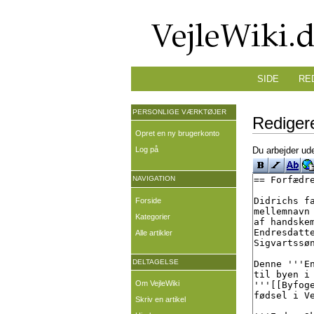
SIDE
RE
PERSONLIGE VÆRKTØJER
Redigere
Opret en ny brugerkonto
Log på
Du arbejder ude
NAVIGATION
Forside
Kategorier
Alle artikler
DELTAGELSE
Om VejleWiki
Skriv en artikel