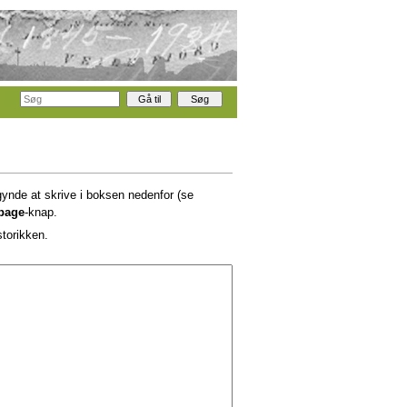
gynde at skrive i boksen nedenfor (se
lbage
-knap.
storikken.