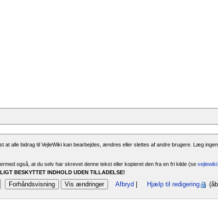
 at alle bidrag til VejleWiki kan bearbejdes, ændres eller slettes af andre brugere. Læg ingen
rmed også, at du selv har skrevet denne tekst eller kopieret den fra en fri kilde (se
vejlewik
IGT BESKYTTET INDHOLD UDEN TILLADELSE!
Afbryd
|
Hjælp til redigering
(åb