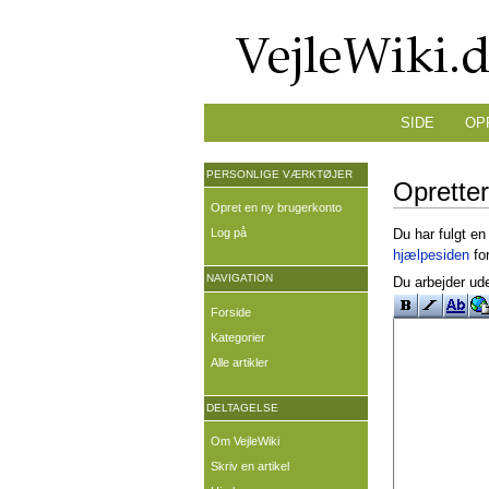
SIDE
OP
PERSONLIGE VÆRKTØJER
Oprette
Opret en ny brugerkonto
Log på
Du har fulgt en
hjælpesiden
for
NAVIGATION
Du arbejder ude
Forside
Kategorier
Alle artikler
DELTAGELSE
Om VejleWiki
Skriv en artikel