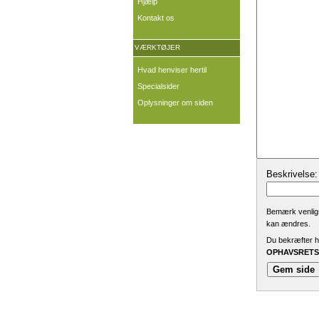
Hjælp
Kontakt os
VÆRKTØJER
Hvad henviser hertil
Specialsider
Oplysninger om siden
Beskrivelse:
Bemærk venligst
kan ændres.
Du bekræfter he
OPHAVSRETSL