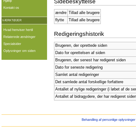
Sidebeskyttelse
Hjælp
Kontakt os
ændre
Tillad alle brugere
flytte
Tillad alle brugere
VÆRKTØJER
Hvad henviser hertil
Redigeringshistorik
Relaterede ændringer
Specialsider
Brugeren, der oprettede siden
Oplysninger om siden
Dato for oprettelsen af siden
Brugeren, der senest har redigeret siden
Dato for seneste redigering
Samlet antal redigeringer
Det samlede antal forskellige forfattere
Antallet af nylige redigeringer (i løbet af de s
Antallet af bidragydere, der har redigeret siden
Behandling af personlige oplysninger