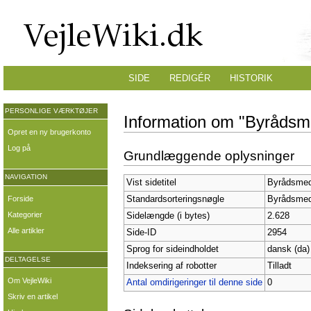
SIDE
REDIGÉR
HISTORIK
PERSONLIGE VÆRKTØJER
Information om "Byrådsm
Opret en ny brugerkonto
Log på
Grundlæggende oplysninger
NAVIGATION
Vist sidetitel
Byrådsmedl
Forside
Standardsorteringsnøgle
Byrådsmedl
Kategorier
Sidelængde (i bytes)
2.628
Alle artikler
Side-ID
2954
Sprog for sideindholdet
dansk (da)
DELTAGELSE
Indeksering af robotter
Tilladt
Om VejleWiki
Antal omdirigeringer til denne side
0
Skriv en artikel