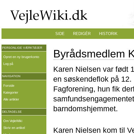
SIDE
REDIGÉR
HISTORIK
PERSONLIGE VÆRKTØJER
Byrådsmedlem Ka
Opret en ny brugerkonto
Log på
Karen Nielsen var født
NAVIGATION
en søskendeflok på 12.
Forside
Fagforening, hun fik der
Kategorier
samfundsengagementet m
Alle artikler
barndomshjemmet.
DELTAGELSE
Om VejleWiki
Karen Nielsen kom til Ve
Skriv en artikel