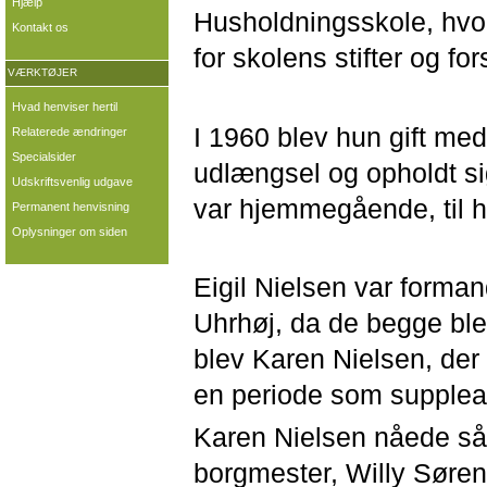
Hjælp
Husholdningsskole, hvor 
Kontakt os
for skolens stifter og fo
VÆRKTØJER
Hvad henviser hertil
I 1960 blev hun gift me
Relaterede ændringer
Specialsider
udlængsel og opholdt si
Udskriftsvenlig udgave
var hjemmegående, til 
Permanent henvisning
Oplysninger om siden
Eigil Nielsen var forman
Uhrhøj, da de begge blev 
blev Karen Nielsen, der 
en periode som supplean
Karen Nielsen nåede så
borgmester, Willy Søren