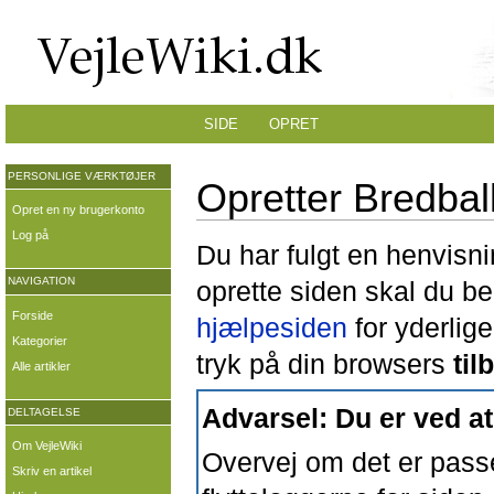
SIDE
OPRET
PERSONLIGE VÆRKTØJER
Opretter Bredbal
Opret en ny brugerkonto
Log på
Du har fulgt en henvisni
NAVIGATION
oprette siden skal du b
Forside
hjælpesiden
for yderlige
Kategorier
tryk på din browsers
til
Alle artikler
Advarsel: Du er ved at
DELTAGELSE
Om VejleWiki
Overvej om det er passe
Skriv en artikel