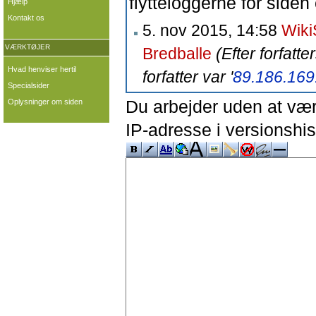
flytteloggerne for siden 
Hjælp
Kontakt os
5. nov 2015, 14:58
Wiki
VÆRKTØJER
Bredballe
(Efter forfatt
Hvad henviser hertil
forfatter var '
89.186.169
Specialsider
Du arbejder uden at være
Oplysninger om siden
IP-adresse i versionshis