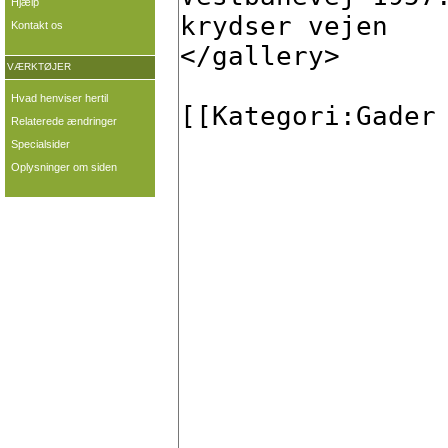
Hjælp
Kontakt os
VÆRKTØJER
Hvad henviser hertil
Relaterede ændringer
Specialsider
Oplysninger om siden