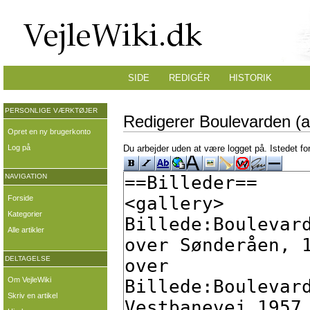
SIDE
REDIGÉR
HISTORIK
PERSONLIGE VÆRKTØJER
Redigerer Boulevarden (af
Opret en ny brugerkonto
Log på
Du arbejder uden at være logget på. Istedet fo
NAVIGATION
Forside
Kategorier
Alle artikler
DELTAGELSE
Om VejleWiki
Skriv en artikel