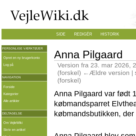
SIDE
REDIGÉR
HISTORIK
PERSONLIGE VÆRKTØJER
Anna Pilgaard
Opret en ny brugerkonto
Version fra 23. mar 2026, 
Log på
(forskel) ←Ældre version |
NAVIGATION
(forskel)
Forside
Anna Pilgaard var født 1
Kategorier
Alle artikler
købmandsparret Elvthea
købmandsbutikken, der l
DELTAGELSE
Om VejleWiki
Skriv en artikel
Anna Pilgaard blev som u