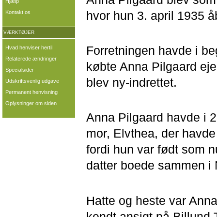
Hjælp
hvor hun 3. april 1935 
Kontakt os
VÆRKTØJER
Forretningen havde i be
Hvad henviser hertil
Relaterede ændringer
købte Anna Pilgaard ej
Specialsider
blev ny-indrettet.
Udskriftsvenlig udgave
Permanent henvisning
Oplysninger om siden
Anna Pilgaard havde i 28
mor, Elvthea, der havd
fordi hun var født som 
datter boede sammen i 
Hatte og heste var Anna
kendt ansigt på Billund 