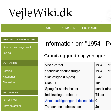
SIDE
REDIGÉR
HISTORIK
PERSONLIGE VÆRKTØJER
Information om "1954 - P
Opret en ny brugerkonto
Log på
Grundlæggende oplysninger
NAVIGATION
Vist sidetitel
1954 - Per
Forside
Standardsorteringsnøgle
1954 - Per
Kategorier
Sidelængde (i bytes)
2.420
Alle artikler
Side-ID
1849
Sprog for sideindholdet
dansk (da)
DELTAGELSE
Indeksering af robotter
Tilladt
Om VejleWiki
Antal omdirigeringer til denne side
0
Skriv en artikel
Talt som en indholdsside
Ja