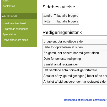
Hjælp
Sidebeskyttelse
Kontakt os
ændre
Tillad alle brugere
VÆRKTØJER
flytte
Tillad alle brugere
Hvad henviser hertil
Relaterede ændringer
Redigeringshistorik
Specialsider
Oplysninger om siden
Brugeren, der oprettede siden
Dato for oprettelsen af siden
Brugeren, der senest har redigeret siden
Dato for seneste redigering
Samlet antal redigeringer
Det samlede antal forskellige forfattere
Antallet af nylige redigeringer (i løbet af de s
Antallet af bidragydere, der har redigeret siden
Behandling af personlige oplysninger