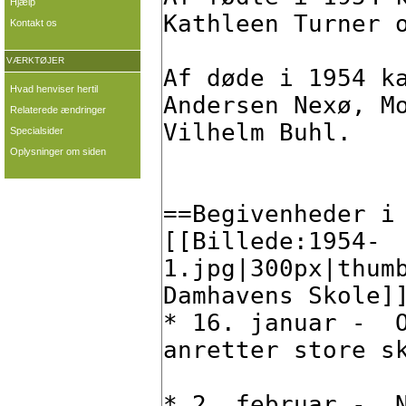
Hjælp
Kontakt os
VÆRKTØJER
Hvad henviser hertil
Relaterede ændringer
Specialsider
Oplysninger om siden