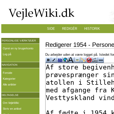
SIDE
REDIGÉR
HISTORIK
PERSONLIGE VÆRKTØJER
Redigerer 1954 - Person
Opret en ny brugerkonto
Log på
Du arbejder uden at være logget på. Istedet fo
NAVIGATION
Forside
Kategorier
Alle artikler
DELTAGELSE
Om VejleWiki
Skriv en artikel